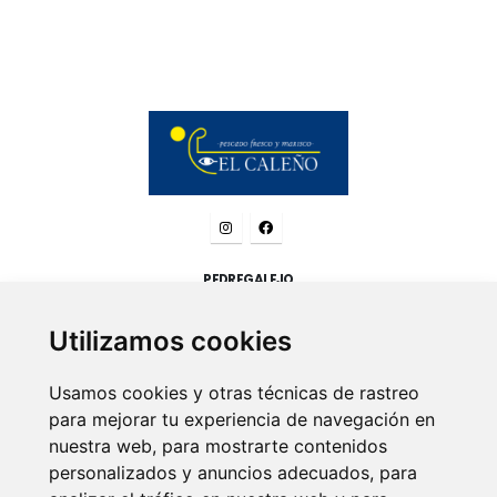
PEDREGALEJO
952 29 00 06
P.º Marítimo de Pedregalejo, 49
Utilizamos cookies
29017 Málaga
Usamos cookies y otras técnicas de rastreo
para mejorar tu experiencia de navegación en
nuestra web, para mostrarte contenidos
LEGAL
personalizados y anuncios adecuados, para
Aviso legal